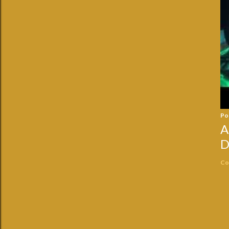
Po
A
D
Co