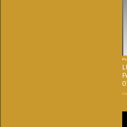
Po
L
P
0
Co