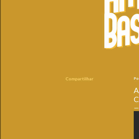
Compartilhar
Po
A
C