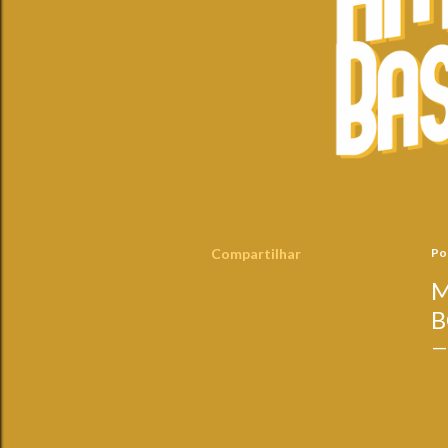
Compartilhar
Po
M
B