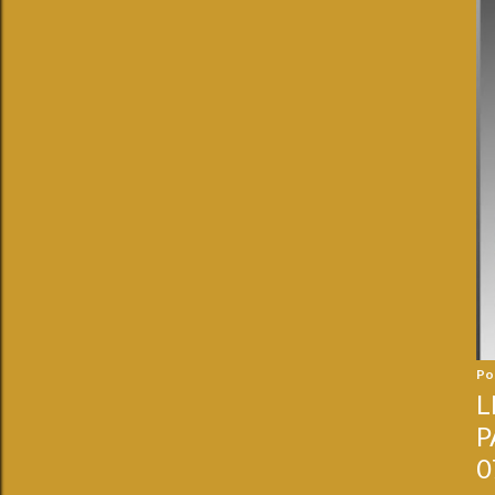
Po
L
P
0