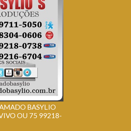
 AMADO BASYLIO
VIVO OU 75 99218-